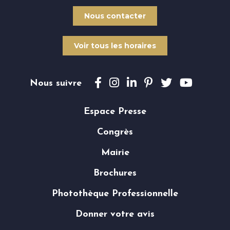
Nous contacter
Voir tous les horaires
Suivez-nous sur Facebook
Suivez-nous sur Instagram
Suivez-nous sur Linke
Suivez-nous sur Pi
Suivez-nous s
Suivez-n
Nous suivre
Espace Presse
Congrès
Mairie
Brochures
Photothèque Professionnelle
Donner votre avis