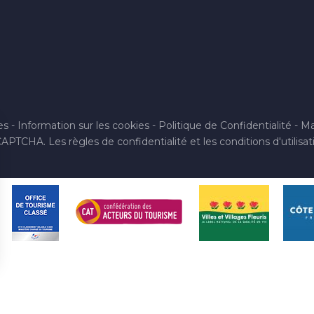
es
-
Information sur les cookies
-
Politique de Confidentialité
-
Ma
reCAPTCHA. Les
règles de confidentialité
et les
conditions d'utilisat