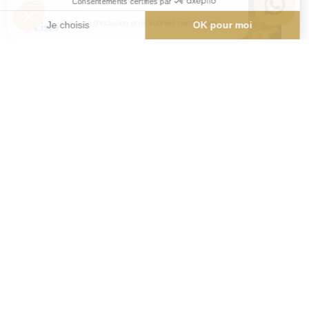
Carte
4
DB Loc – Loueur de bateaux
Mandelieu-La Napoule