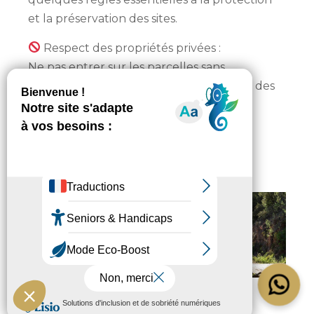
et la préservation des sites.
Respect des propriétés privées :
Ne pas entrer sur les parcelles sans
autorisation. De nombreuses zones sont des
terrains privés ou dédiés à la production
florale.
Ne pas cueillir de mimosa :
La cueillette du mimosa est interdite
©CamilleMoirenc