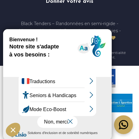
Donner votre avis
Black Tenders – Randonnées en semi-rigide
-
Mentions légales
-
Information sur les cookies
-
Politique de Confidentialité
-
Made with
by
IRIS Interactive
Ce site est protégé par reCAPTCHA. Les
règles de confidentialité
et les
conditions d'utilisation
de Google s'appliquent.