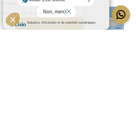
Tous les
Restaurants avec
restaurants
vue mer