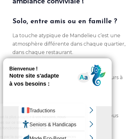
ambiance conviviale !
Solo, entre amis ou en famille ?
La touche atypique de Mandelieu c’est une
atmosphère différente dans chaque quartier,
dans chaque restaurant.
Des cartes élaborées avec passion, des
restaurants historiques, des ambiances
chaleureuses et surtout des restaurateurs à
votre service !
L’équipe de l’Office de Tourisme vous a
préparé des listes pour vous guider !
Suivez-nous sur
instagram
et taguez-nous
sur vos plus belles assiettes
#MandelieuTourisme